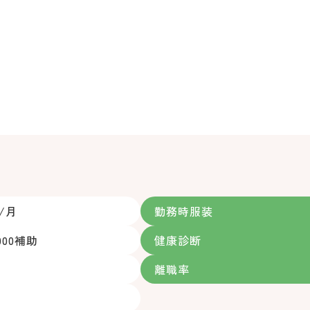
H/月
勤務時服装
000補助
健康診断
り
離職率
り